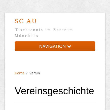
SC AU
Tischtennis im Zentrum
Münchens
NAVIGATION
Home
Verein
Home
/
Verein
Mannschaften
Mitgliedschaft
Vereinsgeschichte
Sonstiges