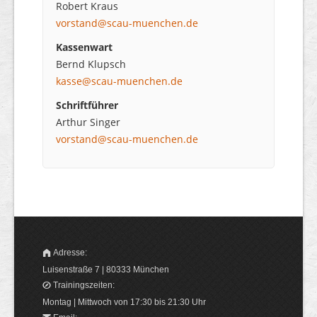
Robert Kraus
vorstand@scau-muenchen.de
Kassenwart
Bernd Klupsch
kasse@scau-muenchen.de
Schriftführer
Arthur Singer
vorstand@scau-muenchen.de
Adresse:
Luisenstraße 7 | 80333 München
Trainingszeiten:
Montag | Mittwoch von 17:30 bis 21:30 Uhr